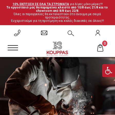
10% ΕΚΠΤΩΣΗ ΣΕ ΟΛΑ ΤΑ ΣΤΡΩΜΑΤΑ
 για λίγες μόνο μέρες!!!
Το εργοστάσιό μας θα παραμείνει κλειστό από 10/8 έως 21/8 και το 
ΕΠΙΣΤΡΟΦΗ
ΕΠΙΣΤΡΟΦΗ
ΕΠΙΣΤΡΟΦΗ
ΕΠΙΣΤΡΟΦΗ
showroom από 8/8 έως 22/8.
Όλες οι παραγγελίες θα εκτελεστούν στο άνοιγμα με σειρά 
προτεραιότητας.
Ευχαριστούμε για τη προτίμηση και καλές διακοπές σε όλους!!!
Σετ Υπνοδωματίου
Ανατομικά
Καρέκλες
Έπιπλα ξενοδοχείου
Μεταλλικά Κρεβάτια
Ορθοπεδικά
Τραπέζια
Μαξιλάρες
0
Κρεβάτια Ξύλο-Μέταλλο
Ανωστρώματα
Βιβλιοθήκες
Υποστρώματα-Βάσεις
Ντυμένα Κρεβάτια
Βρες το στρώμα σου
Γραφεία
Κρεβάτια με αποθηκευτικό χώρο
'Επιπλα τηλεόρασης
Κουκέτες
Ντουλάπες