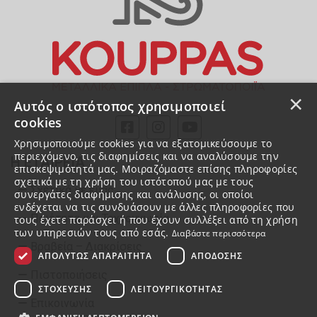
×
Αυτός ο ιστότοπος χρησιμοποιεί
cookies
Χρησιμοποιούμε cookies για να εξατομικεύσουμε το
περιεχόμενο, τις διαφημίσεις και να αναλύσουμε την
Η ΕΤΑΙΡΕΙΑ
επισκεψιμότητά μας. Μοιραζόμαστε επίσης πληροφορίες
σχετικά με τη χρήση του ιστότοπού μας με τους
Σχετικά με εμάς
συνεργάτες διαφήμισης και ανάλυσης, οι οποίοι
ενδέχεται να τις συνδυάσουν με άλλες πληροφορίες που
Ποιότητα και Τεχνογνωσία
τους έχετε παράσχει ή που έχουν συλλέξει από τη χρήση
των υπηρεσιών τους από εσάς.
Διαβάστε περισσότερα
Βραβεία – Διακρίσεις
ΑΠΟΛΎΤΩΣ ΑΠΑΡΑΊΤΗΤΑ
ΑΠΌΔΟΣΗΣ
Πιστοποιήσεις
ΣΤΌΧΕΥΣΗΣ
ΛΕΙΤΟΥΡΓΙΚΌΤΗΤΑΣ
Επικοινωνία