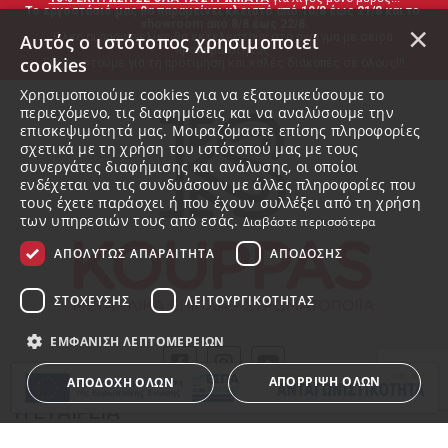
Το εργοστάσιό μας θα παραμείνει κλειστό από 10/8 έως 21/8 και το 
showroom από 8/8 έως 22/8.
×
Όλες οι παραγγελίες θα εκτελεστούν στο άνοιγμα με σειρά 
Αυτός ο ιστότοπος χρησιμοποιεί
προτεραιότητας.
cookies
Ευχαριστούμε για τη προτίμηση και καλές διακοπές σε όλους!!!
Χρησιμοποιούμε cookies για να εξατομικεύσουμε το
περιεχόμενο, τις διαφημίσεις και να αναλύσουμε την
επισκεψιμότητά μας. Μοιραζόμαστε επίσης πληροφορίες
σχετικά με τη χρήση του ιστότοπού μας με τους
συνεργάτες διαφήμισης και ανάλυσης, οι οποίοι
ενδέχεται να τις συνδυάσουν με άλλες πληροφορίες που
τους έχετε παράσχει ή που έχουν συλλέξει από τη χρήση
των υπηρεσιών τους από εσάς.
Διαβάστε περισσότερα
ΑΠΟΛΎΤΩΣ ΑΠΑΡΑΊΤΗΤΑ
ΑΠΌΔΟΣΗΣ
ΣΤΌΧΕΥΣΗΣ
ΛΕΙΤΟΥΡΓΙΚΌΤΗΤΑΣ
ΕΜΦΆΝΙΣΗ ΛΕΠΤΟΜΕΡΕΙΏΝ
ΑΠΌΡΡΙΨΗ ΌΛΩΝ
ΑΠΟΔΟΧΉ ΌΛΩΝ
Η ΕΤΑΙΡΕΙΑ