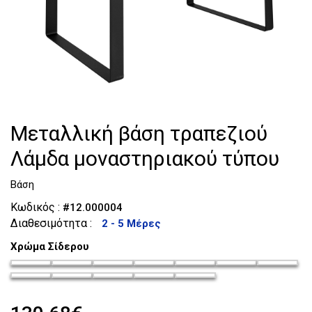
Τουαλέτες
Κομοδίνα
Μεταλλική βάση τραπεζιού
Λάμδα μοναστηριακού τύπου
Βάση
Κωδικός :
#12.000004
Διαθεσιμότητα :
2 - 5 Μέρες
Χρώμα Σίδερου
chroma-siderou_35
chroma-siderou_36
chroma-siderou_37
chroma-siderou_38
chroma-siderou_39
chroma-siderou_4
chroma-si
chroma-siderou_42
chroma-siderou_43
chroma-siderou_44
chroma-siderou_45
chroma-siderou_46