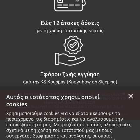
Εώς 12 άτοκες δόσεις
με τη χρήση πιστωτικής κάρτας
Εφόρου ζωής εγγύηση
από την KS Kouppas (Know-how on Sleeping)
×
10% ΕΚΠΤΩΣΗ ΣΕ ΟΛΑ ΤΑ ΣΤΡΩΜΑΤΑ
 για λίγες μόνο μέρες!!!
Αυτός ο ιστότοπος χρησιμοποιεί
Το εργοστάσιό μας θα παραμείνει κλειστό από 10/8 έως 21/8 και το 
showroom από 8/8 έως 22/8.
cookies
Όλες οι παραγγελίες θα εκτελεστούν στο άνοιγμα με σειρά 
προτεραιότητας.
Χρησιμοποιούμε cookies για να εξατομικεύσουμε το
Ευχαριστούμε για τη προτίμηση και καλές διακοπές σε όλους!!!
περιεχόμενο, τις διαφημίσεις και να αναλύσουμε την
επισκεψιμότητά μας. Μοιραζόμαστε επίσης πληροφορίες
σχετικά με τη χρήση του ιστότοπού μας με τους
συνεργάτες διαφήμισης και ανάλυσης, οι οποίοι