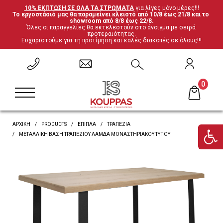
10% ΕΚΠΤΩΣΗ ΣΕ ΟΛΑ ΤΑ ΣΤΡΩΜΑΤΑ
 για λίγες μόνο μέρες!!!
Το εργοστάσιό μας θα παραμείνει κλειστό από 10/8 έως 21/8 και το 
ΕΠΙΣΤΡΟΦΗ
ΕΠΙΣΤΡΟΦΗ
ΕΠΙΣΤΡΟΦΗ
ΕΠΙΣΤΡΟΦΗ
showroom από 8/8 έως 22/8.
Όλες οι παραγγελίες θα εκτελεστούν στο άνοιγμα με σειρά 
προτεραιότητας.
Ευχαριστούμε για τη προτίμηση και καλές διακοπές σε όλους!!!
Σετ Υπνοδωματίου
Ανατομικά
Καρέκλες
Έπιπλα ξενοδοχείου
Μεταλλικά Κρεβάτια
Ορθοπεδικά
Τραπέζια
Μαξιλάρες
0
Κρεβάτια Ξύλο-Μέταλλο
Ανωστρώματα
Βιβλιοθήκες
Υποστρώματα-Βάσεις
ΑΡΧΙΚΗ
PRODUCTS
ΈΠΙΠΛΑ
ΤΡΑΠΈΖΙΑ
Ντυμένα Κρεβάτια
Βρες το στρώμα σου
Γραφεία
ΜΕΤΑΛΛΙΚΉ ΒΆΣΗ ΤΡΑΠΕΖΙΟΎ ΛΆΜΔΑ ΜΟΝΑΣΤΗΡΙΑΚΟΎ ΤΎΠΟΥ
Κρεβάτια με αποθηκευτικό χώρο
'Επιπλα τηλεόρασης
Κουκέτες
Ντουλάπες