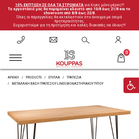
10% ΕΚΠΤΩΣΗ ΣΕ ΟΛΑ ΤΑ ΣΤΡΩΜΑΤΑ
 για λίγες μόνο μέρες!!!
Το εργοστάσιό μας θα παραμείνει κλειστό από 10/8 έως 21/8 και το 
ΕΠΙΣΤΡΟΦΗ
ΕΠΙΣΤΡΟΦΗ
ΕΠΙΣΤΡΟΦΗ
ΕΠΙΣΤΡΟΦΗ
showroom από 8/8 έως 22/8.
Όλες οι παραγγελίες θα εκτελεστούν στο άνοιγμα με σειρά 
προτεραιότητας.
Ευχαριστούμε για τη προτίμηση και καλές διακοπές σε όλους!!!
Σετ Υπνοδωματίου
Ανατομικά
Καρέκλες
Έπιπλα ξενοδοχείου
Μεταλλικά Κρεβάτια
Ορθοπεδικά
Τραπέζια
Μαξιλάρες
0
Κρεβάτια Ξύλο-Μέταλλο
Ανωστρώματα
Βιβλιοθήκες
Υποστρώματα-Βάσεις
ΑΡΧΙΚΗ
PRODUCTS
ΈΠΙΠΛΑ
ΤΡΑΠΈΖΙΑ
Ντυμένα Κρεβάτια
Βρες το στρώμα σου
Γραφεία
ΜΕΤΑΛΛΙΚΉ ΒΆΣΗ ΤΡΑΠΕΖΙΟΎ LINES ΜΟΝΑΣΤΗΡΙΑΚΟΎ ΤΎΠΟΥ
Κρεβάτια με αποθηκευτικό χώρο
'Επιπλα τηλεόρασης
Κουκέτες
Ντουλάπες