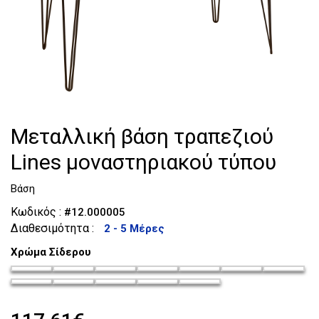
Τουαλέτες
Κομοδίνα
Μεταλλική βάση τραπεζιού
Lines μοναστηριακού τύπου
Βάση
Κωδικός :
#12.000005
Διαθεσιμότητα :
2 - 5 Μέρες
Χρώμα Σίδερου
chroma-siderou_35
chroma-siderou_36
chroma-siderou_37
chroma-siderou_38
chroma-siderou_39
chroma-siderou_4
chroma-si
chroma-siderou_42
chroma-siderou_43
chroma-siderou_44
chroma-siderou_45
chroma-siderou_46