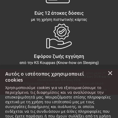
Εώς 12 άτοκες δόσεις
με τη χρήση πιστωτικής κάρτας
Εφόρου ζωής εγγύηση
από την KS Kouppas (Know-how on Sleeping)
×
Αυτός ο ιστότοπος χρησιμοποιεί
10% ΕΚΠΤΩΣΗ ΣΕ ΟΛΑ ΤΑ ΣΤΡΩΜΑΤΑ
 για λίγες μόνο μέρες!!!
Το εργοστάσιό μας θα παραμείνει κλειστό από 10/8 έως 21/8 και το 
cookies
showroom από 8/8 έως 22/8.
Όλες οι παραγγελίες θα εκτελεστούν στο άνοιγμα με σειρά 
προτεραιότητας.
Χρησιμοποιούμε cookies για να εξατομικεύσουμε το
Ευχαριστούμε για τη προτίμηση και καλές διακοπές σε όλους!!!
περιεχόμενο, τις διαφημίσεις και να αναλύσουμε την
επισκεψιμότητά μας. Μοιραζόμαστε επίσης πληροφορίες
σχετικά με τη χρήση του ιστότοπού μας με τους
συνεργάτες διαφήμισης και ανάλυσης, οι οποίοι
ενδέχεται να τις συνδυάσουν με άλλες πληροφορίες που
τους έχετε παράσχει ή που έχουν συλλέξει από τη χρήση