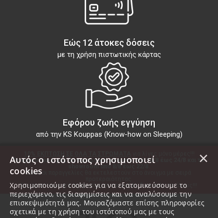
Εώς 12 άτοκες δόσεις
με τη χρήση πιστωτικής κάρτας
Εφόρου ζωής εγγύηση
από την KS Kouppas (Know-how on Sleeping)
×
10% ΕΚΠΤΩΣΗ ΣΕ ΟΛΑ ΤΑ ΣΤΡΩΜΑΤΑ
 για λίγες μόνο μέρες!!!
Αυτός ο ιστότοπος χρησιμοποιεί
Το εργοστάσιό μας θα παραμείνει κλειστό από 10/8 έως 24/8 και το 
showroom από 8/8 έως 22/8.
cookies
Όλες οι παραγγελίες θα εκτελεστούν στο άνοιγμα με σειρά 
προτεραιότητας.
Χρησιμοποιούμε cookies για να εξατομικεύσουμε το
Ευχαριστούμε για τη προτίμηση και καλές διακοπές σε όλους!!!
περιεχόμενο, τις διαφημίσεις και να αναλύσουμε την
επισκεψιμότητά μας. Μοιραζόμαστε επίσης πληροφορίες
σχετικά με τη χρήση του ιστότοπού μας με τους