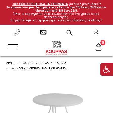
10% ΕΚΠΤΩΣΗ ΣΕ ΟΛΑ ΤΑ ΣΤΡΩΜΑΤΑ
 για λίγες μόνο μέρες!!!
Το εργοστάσιό μας θα παραμείνει κλειστό από 10/8 έως 24/8 και το 
ΕΠΙΣΤΡΟΦΗ
ΕΠΙΣΤΡΟΦΗ
ΕΠΙΣΤΡΟΦΗ
ΕΠΙΣΤΡΟΦΗ
showroom από 8/8 έως 22/8.
Όλες οι παραγγελίες θα εκτελεστούν στο άνοιγμα με σειρά 
προτεραιότητας.
Ευχαριστούμε για τη προτίμηση και καλές διακοπές σε όλους!!!
Σετ Υπνοδωματίου
Ανατομικά
Καρέκλες
Έπιπλα ξενοδοχείου
Μεταλλικά Κρεβάτια
Ορθοπεδικά
Τραπέζια
Μαξιλάρες
0
Κρεβάτια Ξύλο-Μέταλλο
Ανωστρώματα
Βιβλιοθήκες
Υποστρώματα-Βάσεις
ΑΡΧΙΚΗ
PRODUCTS
ΈΠΙΠΛΑ
ΤΡΑΠΈΖΙΑ
Ντυμένα Κρεβάτια
Βρες το στρώμα σου
Γραφεία
ΤΡΑΠΕΖΆΚΙ ΜΕ ΚΑΡΆΒΟΛΟ ΜΑΣΊΦ Φ45 ΧΑΜΗΛΌ
Κρεβάτια με αποθηκευτικό χώρο
'Επιπλα τηλεόρασης
Κουκέτες
Ντουλάπες