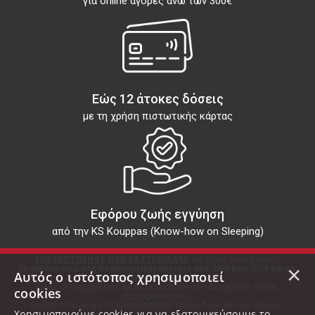
για online αγορές άνω των 300€
Εώς 12 άτοκες δόσεις
με τη χρήση πιστωτικής κάρτας
Εφόρου ζωής εγγύηση
από την KS Kouppas (Know-how on Sleeping)
10% ΕΚΠΤΩΣΗ ΣΕ ΟΛΑ ΤΑ ΣΤΡΩΜΑΤΑ
 για λίγες μόνο μέρες!!!
×
Το εργοστάσιό μας θα παραμείνει κλειστό από 10/8 έως 21/8 και το 
Αυτός ο ιστότοπος χρησιμοποιεί
showroom από 8/8 έως 22/8.
Όλες οι παραγγελίες θα εκτελεστούν στο άνοιγμα με σειρά 
cookies
προτεραιότητας.
Ευχαριστούμε για τη προτίμηση και καλές διακοπές σε όλους!!!
Χρησιμοποιούμε cookies για να εξατομικεύσουμε το