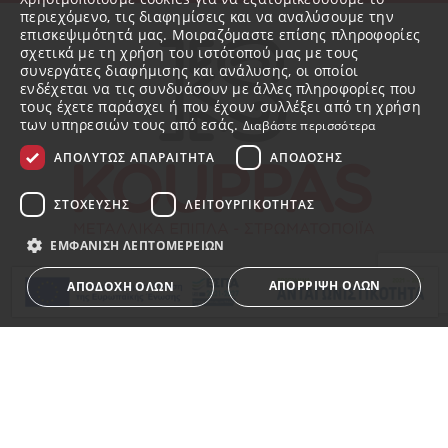
περιεχόμενο, τις διαφημίσεις και να αναλύσουμε την
επισκεψιμότητά μας. Μοιραζόμαστε επίσης πληροφορίες
σχετικά με τη χρήση του ιστότοπού μας με τους
συνεργάτες διαφήμισης και ανάλυσης, οι οποίοι
ενδέχεται να τις συνδυάσουν με άλλες πληροφορίες που
τους έχετε παράσχει ή που έχουν συλλέξει από τη χρήση
των υπηρεσιών τους από εσάς.
Διαβάστε περισσότερα
ΑΠΟΛΎΤΩΣ ΑΠΑΡΑΊΤΗΤΑ
ΑΠΌΔΟΣΗΣ
ΣΤΌΧΕΥΣΗΣ
ΛΕΙΤΟΥΡΓΙΚΌΤΗΤΑΣ
ΕΜΦΆΝΙΣΗ ΛΕΠΤΟΜΕΡΕΙΏΝ
ΑΠΌΡΡΙΨΗ ΌΛΩΝ
ΑΠΟΔΟΧΉ ΌΛΩΝ
Η ΕΤΑΙΡΕΙΑ
Απολύτως απαραίτητα
Απόδοσης
Στόχευσης
Σχετικά με εμάς
Λειτουργικότητας
Ποιότητα και Τεχνογνωσία
Τα απολύτως απαραίτητα cookies επιτρέπουν βασικές