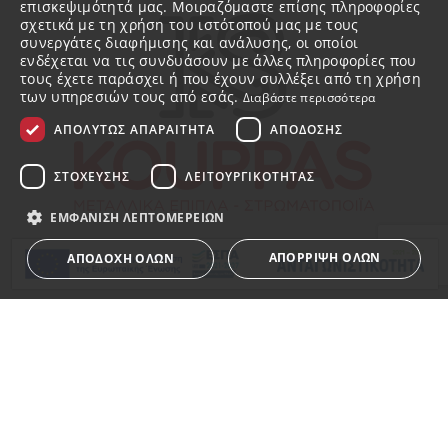
επισκεψιμότητά μας. Μοιραζόμαστε επίσης πληροφορίες
σχετικά με τη χρήση του ιστότοπού μας με τους
συνεργάτες διαφήμισης και ανάλυσης, οι οποίοι
ενδέχεται να τις συνδυάσουν με άλλες πληροφορίες που
τους έχετε παράσχει ή που έχουν συλλέξει από τη χρήση
των υπηρεσιών τους από εσάς.
Διαβάστε περισσότερα
ΑΠΟΛΎΤΩΣ ΑΠΑΡΑΊΤΗΤΑ
ΑΠΌΔΟΣΗΣ
ΣΤΌΧΕΥΣΗΣ
ΛΕΙΤΟΥΡΓΙΚΌΤΗΤΑΣ
ΕΜΦΆΝΙΣΗ ΛΕΠΤΟΜΕΡΕΙΏΝ
ΑΠΌΡΡΙΨΗ ΌΛΩΝ
ΑΠΟΔΟΧΉ ΌΛΩΝ
Η ΕΤΑΙΡΕΙΑ
Απολύτως απαραίτητα
Απόδοσης
Στόχευσης
Σχετικά με εμάς
Λειτουργικότητας
Ποιότητα και Τεχνογνωσία
Τα απολύτως απαραίτητα cookies επιτρέπουν βασικές
λειτουργίες του ιστότοπου, όπως τη σύνδεση χρήστη και
Βραβεία – Διακρίσεις
τη διαχείριση λογαριασμού. Ο ιστότοπος δεν μπορεί να