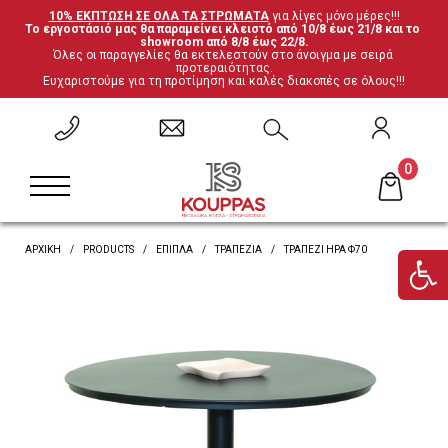
10% ΕΚΠΤΩΣΗ ΣΕ ΟΛΑ ΤΑ ΣΤΡΩΜΑΤΑ
 για λίγες μόνο μέρες!!!
Το εργοστάσιό μας θα παραμείνει κλειστό από 10/8 έως 21/8 και το 
ΕΠΙΣΤΡΟΦΗ
ΕΠΙΣΤΡΟΦΗ
ΕΠΙΣΤΡΟΦΗ
ΕΠΙΣΤΡΟΦΗ
showroom από 8/8 έως 22/8.
Όλες οι παραγγελίες θα εκτελεστούν στο άνοιγμα με σειρά 
προτεραιότητας.
Ευχαριστούμε για τη προτίμηση και καλές διακοπές σε όλους!!!
Σετ Υπνοδωματίου
Ανατομικά
Καρέκλες
Έπιπλα ξενοδοχείου
Μεταλλικά Κρεβάτια
Ορθοπεδικά
Τραπέζια
Μαξιλάρες
0
Κρεβάτια Ξύλο-Μέταλλο
Ανωστρώματα
Βιβλιοθήκες
Υποστρώματα-Βάσεις
ΑΡΧΙΚΗ
PRODUCTS
ΈΠΙΠΛΑ
ΤΡΑΠΈΖΙΑ
ΤΡΑΠΈΖΙ ΉΡΑ Φ70
Ντυμένα Κρεβάτια
Βρες το στρώμα σου
Γραφεία
Κρεβάτια με αποθηκευτικό χώρο
'Επιπλα τηλεόρασης
Κουκέτες
Ντουλάπες