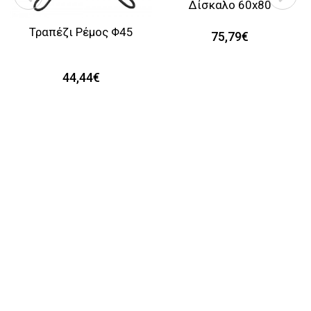
Δίσκαλο 60x80
Τραπέζι Ρέμος Φ45
75,79€
44,44€