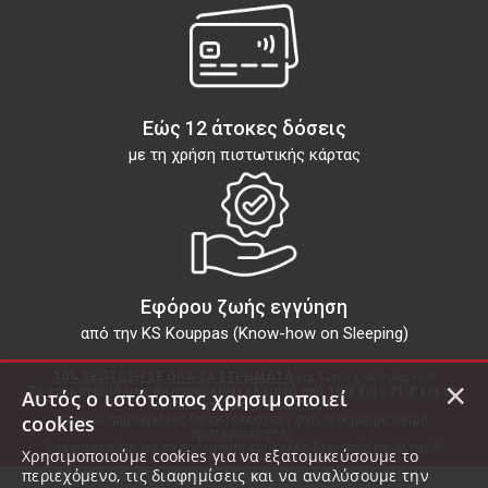
Εώς 12 άτοκες δόσεις
με τη χρήση πιστωτικής κάρτας
Εφόρου ζωής εγγύηση
από την KS Kouppas (Know-how on Sleeping)
10% ΕΚΠΤΩΣΗ ΣΕ ΟΛΑ ΤΑ ΣΤΡΩΜΑΤΑ
 για λίγες μόνο μέρες!!!
×
Το εργοστάσιό μας θα παραμείνει κλειστό από 10/8 έως 21/8 και το 
Αυτός ο ιστότοπος χρησιμοποιεί
showroom από 8/8 έως 22/8.
cookies
Όλες οι παραγγελίες θα εκτελεστούν στο άνοιγμα με σειρά 
προτεραιότητας.
Ευχαριστούμε για τη προτίμηση και καλές διακοπές σε όλους!!!
Χρησιμοποιούμε cookies για να εξατομικεύσουμε το
περιεχόμενο, τις διαφημίσεις και να αναλύσουμε την