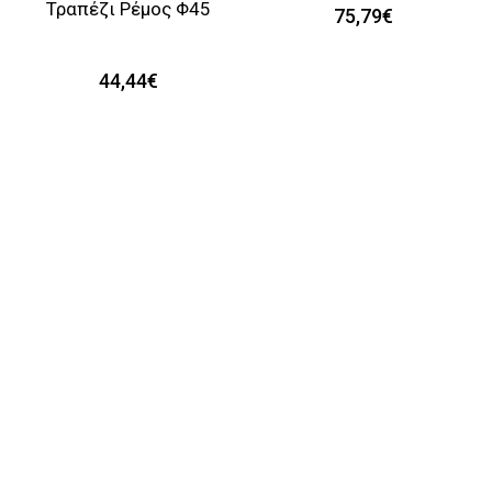
Τραπέζι Ρέμος Φ45
75,79€
44,44€