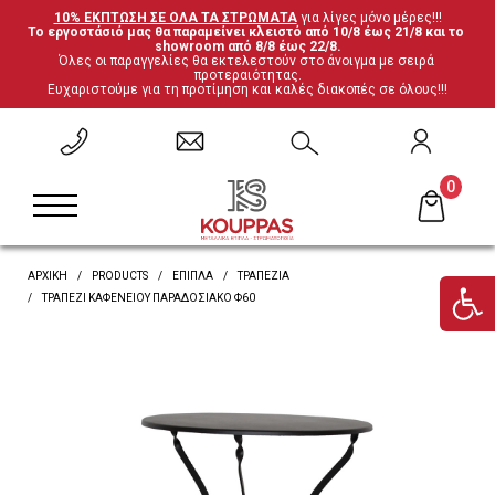
10% ΕΚΠΤΩΣΗ ΣΕ ΟΛΑ ΤΑ ΣΤΡΩΜΑΤΑ
 για λίγες μόνο μέρες!!!
Το εργοστάσιό μας θα παραμείνει κλειστό από 10/8 έως 21/8 και το 
ΕΠΙΣΤΡΟΦΗ
ΕΠΙΣΤΡΟΦΗ
ΕΠΙΣΤΡΟΦΗ
ΕΠΙΣΤΡΟΦΗ
showroom από 8/8 έως 22/8.
Όλες οι παραγγελίες θα εκτελεστούν στο άνοιγμα με σειρά 
προτεραιότητας.
Ευχαριστούμε για τη προτίμηση και καλές διακοπές σε όλους!!!
Σετ Υπνοδωματίου
Ανατομικά
Καρέκλες
Έπιπλα ξενοδοχείου
Μεταλλικά Κρεβάτια
Ορθοπεδικά
Τραπέζια
Μαξιλάρες
0
Κρεβάτια Ξύλο-Μέταλλο
Ανωστρώματα
Βιβλιοθήκες
Υποστρώματα-Βάσεις
ΑΡΧΙΚΗ
PRODUCTS
ΈΠΙΠΛΑ
ΤΡΑΠΈΖΙΑ
Ντυμένα Κρεβάτια
Βρες το στρώμα σου
Γραφεία
ΤΡΑΠΈΖΙ ΚΑΦΕΝΕΊΟΥ ΠΑΡΑΔΟΣΙΑΚΌ Φ60
Κρεβάτια με αποθηκευτικό χώρο
'Επιπλα τηλεόρασης
Κουκέτες
Ντουλάπες