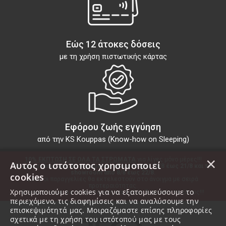
Εώς 12 άτοκες δόσεις
με τη χρήση πιστωτικής κάρτας
Εφόρου ζωής εγγύηση
από την KS Kouppas (Know-how on Sleeping)
×
10% ΕΚΠΤΩΣΗ ΣΕ ΟΛΑ ΤΑ ΣΤΡΩΜΑΤΑ
 για λίγες μόνο μέρες!!!
Αυτός ο ιστότοπος χρησιμοποιεί
Το εργοστάσιό μας θα παραμείνει κλειστό από 10/8 έως 21/8 και το 
showroom από 8/8 έως 22/8.
cookies
Όλες οι παραγγελίες θα εκτελεστούν στο άνοιγμα με σειρά 
προτεραιότητας.
Χρησιμοποιούμε cookies για να εξατομικεύσουμε το
Ευχαριστούμε για τη προτίμηση και καλές διακοπές σε όλους!!!
περιεχόμενο, τις διαφημίσεις και να αναλύσουμε την
επισκεψιμότητά μας. Μοιραζόμαστε επίσης πληροφορίες
σχετικά με τη χρήση του ιστότοπού μας με τους