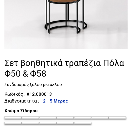
Τουαλέτες
Κομοδίνα
Σετ βοηθητικά τραπέζια Πόλα
Φ50 & Φ58
Συνδυασμός ξύλου μετάλλου
Κωδικός :
#12.000013
Διαθεσιμότητα :
2 - 5 Μέρες
Χρώμα Σίδερου
chroma-siderou_35
chroma-siderou_36
chroma-siderou_37
chroma-siderou_38
chroma-siderou_39
chroma-siderou_4
chroma-si
chroma-siderou_42
chroma-siderou_43
chroma-siderou_44
chroma-siderou_45
chroma-siderou_46