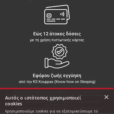
Εώς 12 άτοκες δόσεις
με τη χρήση πιστωτικής κάρτας
Εφόρου ζωής εγγύηση
από την KS Kouppas (Know-how on Sleeping)
10% ΕΚΠΤΩΣΗ ΣΕ ΟΛΑ ΤΑ ΣΤΡΩΜΑΤΑ
 για λίγες μόνο μέρες!!!
×
Το εργοστάσιό μας θα παραμείνει κλειστό από 10/8 έως 21/8 και το 
Αυτός ο ιστότοπος χρησιμοποιεί
showroom από 8/8 έως 22/8.
Όλες οι παραγγελίες θα εκτελεστούν στο άνοιγμα με σειρά 
cookies
προτεραιότητας.
Ευχαριστούμε για τη προτίμηση και καλές διακοπές σε όλους!!!
Χρησιμοποιούμε cookies για να εξατομικεύσουμε το