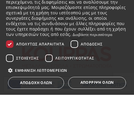
περιεχόμενο, τις διαφημίσεις και να αναλύσουμε την
επισκεψιμότητά μας. Μοιραζόμαστε επίσης πληροφορίες
σχετικά με τη χρήση του ιστότοπού μας με τους
συνεργάτες διαφήμισης και ανάλυσης, οι οποίοι
ενδέχεται να τις συνδυάσουν με άλλες πληροφορίες που
τους έχετε παράσχει ή που έχουν συλλέξει από τη χρήση
των υπηρεσιών τους από εσάς.
Διαβάστε περισσότερα
ΑΠΟΛΎΤΩΣ ΑΠΑΡΑΊΤΗΤΑ
ΑΠΌΔΟΣΗΣ
ΣΤΌΧΕΥΣΗΣ
ΛΕΙΤΟΥΡΓΙΚΌΤΗΤΑΣ
ΕΜΦΆΝΙΣΗ ΛΕΠΤΟΜΕΡΕΙΏΝ
ΑΠΌΡΡΙΨΗ ΌΛΩΝ
ΑΠΟΔΟΧΉ ΌΛΩΝ
Η ΕΤΑΙΡΕΙΑ
Απολύτως απαραίτητα
Απόδοσης
Στόχευσης
Σχετικά με εμάς
Λειτουργικότητας
Ποιότητα και Τεχνογνωσία
Τα απολύτως απαραίτητα cookies επιτρέπουν βασικές
λειτουργίες του ιστότοπου, όπως τη σύνδεση χρήστη και
Βραβεία – Διακρίσεις