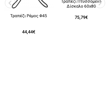
Τραπέζι Πτυσσόμενο
Δίσκαλο 60x80
Τραπέζι Ρέμος Φ45
75,79€
44,44€