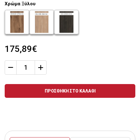
Χρώμα Ξύλου
chroma-xulou_47
chroma-xulou_48
chroma-xulou_49
175,89€
qty
Ποσότητα
ΠΡΟΣΘΗΚΗ ΣΤΟ ΚΑΛΑΘΙ