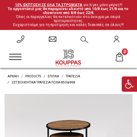
10% ΕΚΠΤΩΣΗ ΣΕ ΟΛΑ ΤΑ ΣΤΡΩΜΑΤΑ
 για λίγες μόνο μέρες!!!
Το εργοστάσιό μας θα παραμείνει κλειστό από 10/8 έως 21/8 και το 
ΕΠΙΣΤΡΟΦΗ
ΕΠΙΣΤΡΟΦΗ
ΕΠΙΣΤΡΟΦΗ
ΕΠΙΣΤΡΟΦΗ
showroom από 8/8 έως 22/8.
Όλες οι παραγγελίες θα εκτελεστούν στο άνοιγμα με σειρά 
προτεραιότητας.
Ευχαριστούμε για τη προτίμηση και καλές διακοπές σε όλους!!!
Σετ Υπνοδωματίου
Ανατομικά
Καρέκλες
Έπιπλα ξενοδοχείου
Μεταλλικά Κρεβάτια
Ορθοπεδικά
Τραπέζια
Μαξιλάρες
0
Κρεβάτια Ξύλο-Μέταλλο
Ανωστρώματα
Βιβλιοθήκες
Υποστρώματα-Βάσεις
ΑΡΧΙΚΗ
PRODUCTS
ΈΠΙΠΛΑ
ΤΡΑΠΈΖΙΑ
Ντυμένα Κρεβάτια
Βρες το στρώμα σου
Γραφεία
ΣΕΤ ΒΟΗΘΗΤΙΚΆ ΤΡΑΠΈΖΙΑ ΠΌΛΑ Φ50 & Φ58
Κρεβάτια με αποθηκευτικό χώρο
'Επιπλα τηλεόρασης
Κουκέτες
Ντουλάπες