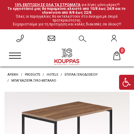
10% ΕΚΠΤΩΣΗ ΣΕ ΟΛΑ ΤΑ ΣΤΡΩΜΑΤΑ
 για λίγες μόνο μέρες!!!
Το εργοστάσιό μας θα παραμείνει κλειστό από 10/8 έως 24/8 και το 
ΕΠΙΣΤΡΟΦΗ
ΕΠΙΣΤΡΟΦΗ
ΕΠΙΣΤΡΟΦΗ
ΕΠΙΣΤΡΟΦΗ
showroom από 8/8 έως 22/8.
Όλες οι παραγγελίες θα εκτελεστούν στο άνοιγμα με σειρά 
προτεραιότητας.
Ευχαριστούμε για τη προτίμηση και καλές διακοπές σε όλους!!!
Σετ Υπνοδωματίου
Ανατομικά
Καρέκλες
Έπιπλα ξενοδοχείου
Μεταλλικά Κρεβάτια
Ορθοπεδικά
Τραπέζια
Μαξιλάρες
0
Κρεβάτια Ξύλο-Μέταλλο
Ανωστρώματα
Βιβλιοθήκες
Υποστρώματα-Βάσεις
ΑΡΧΙΚΗ
PRODUCTS
HOTELS
ΈΠΙΠΛΑ ΞΕΝΟΔΟΧΕΊΟΥ
Ντυμένα Κρεβάτια
Βρες το στρώμα σου
Γραφεία
ΜΠΑΓΚΑΖΙΈΡΑ ΞΎΛΟ-ΜΈΤΑΛΛΟ
Κρεβάτια με αποθηκευτικό χώρο
'Επιπλα τηλεόρασης
Κουκέτες
Ντουλάπες