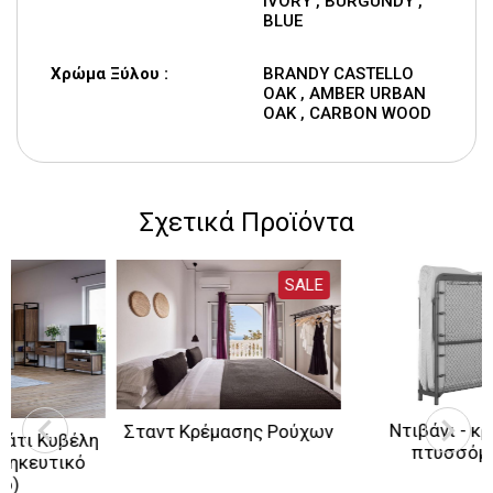
IVORY , BURGUNDY ,
BLUE
Χρώμα Ξύλου :
BRANDY CASTELLO
OAK , AMBER URBAN
OAK , CARBON WOOD
Σχετικά Προϊόντα
SALE
Ντιβάνι - κρεβάτι
Σταντ Κρέμασης Ρούχων
η
πτυσσόμενο