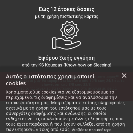
Εώς 12 άτοκες δόσεις
με τη χρήση πιστωτικής κάρτας
Εφόρου ζωής εγγύηση
από την KS Kouppas (Know-how on Sleeping)
×
Αυτός ο ιστότοπος χρησιμοποιεί
10% ΕΚΠΤΩΣΗ ΣΕ ΟΛΑ ΤΑ ΣΤΡΩΜΑΤΑ
 για λίγες μόνο μέρες!!!
Το εργοστάσιό μας θα παραμείνει κλειστό από 10/8 έως 24/8 και το 
cookies
showroom από 8/8 έως 22/8.
Όλες οι παραγγελίες θα εκτελεστούν στο άνοιγμα με σειρά 
Χρησιμοποιούμε cookies για να εξατομικεύσουμε το
προτεραιότητας.
Ευχαριστούμε για τη προτίμηση και καλές διακοπές σε όλους!!!
περιεχόμενο, τις διαφημίσεις και να αναλύσουμε την
επισκεψιμότητά μας. Μοιραζόμαστε επίσης πληροφορίες
σχετικά με τη χρήση του ιστότοπού μας με τους
συνεργάτες διαφήμισης και ανάλυσης, οι οποίοι
ενδέχεται να τις συνδυάσουν με άλλες πληροφορίες που
τους έχετε παράσχει ή που έχουν συλλέξει από τη χρήση
των υπηρεσιών τους από εσάς.
Διαβάστε περισσότερα