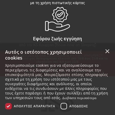
με τη χρήση πιστωτικής κάρτας
Εφόρου ζωής εγγύηση
από την KS Kouppas (Know-how on Sleeping)
×
Αυτός ο ιστότοπος χρησιμοποιεί
10% ΕΚΠΤΩΣΗ ΣΕ ΟΛΑ ΤΑ ΣΤΡΩΜΑΤΑ
 για λίγες μόνο μέρες!!!
cookies
Το εργοστάσιό μας θα παραμείνει κλειστό από 10/8 έως 21/8 και το 
showroom από 8/8 έως 22/8.
Χρησιμοποιούμε cookies για να εξατομικεύσουμε το
Όλες οι παραγγελίες θα εκτελεστούν στο άνοιγμα με σειρά 
προτεραιότητας.
περιεχόμενο, τις διαφημίσεις και να αναλύσουμε την
Ευχαριστούμε για τη προτίμηση και καλές διακοπές σε όλους!!!
επισκεψιμότητά μας. Μοιραζόμαστε επίσης πληροφορίες
σχετικά με τη χρήση του ιστότοπού μας με τους
συνεργάτες διαφήμισης και ανάλυσης, οι οποίοι
ενδέχεται να τις συνδυάσουν με άλλες πληροφορίες που
τους έχετε παράσχει ή που έχουν συλλέξει από τη χρήση
των υπηρεσιών τους από εσάς.
Διαβάστε περισσότερα
ΑΠΟΛΎΤΩΣ ΑΠΑΡΑΊΤΗΤΑ
ΑΠΌΔΟΣΗΣ