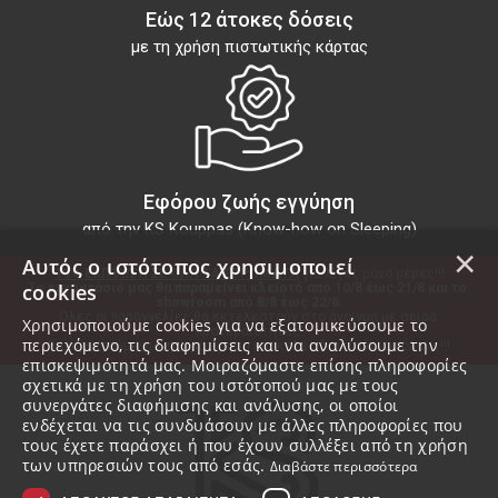
Εώς 12 άτοκες δόσεις
με τη χρήση πιστωτικής κάρτας
Εφόρου ζωής εγγύηση
από την KS Kouppas (Know-how on Sleeping)
×
Αυτός ο ιστότοπος χρησιμοποιεί
10% ΕΚΠΤΩΣΗ ΣΕ ΟΛΑ ΤΑ ΣΤΡΩΜΑΤΑ
 για λίγες μόνο μέρες!!!
cookies
Το εργοστάσιό μας θα παραμείνει κλειστό από 10/8 έως 21/8 και το 
showroom από 8/8 έως 22/8.
Όλες οι παραγγελίες θα εκτελεστούν στο άνοιγμα με σειρά 
Χρησιμοποιούμε cookies για να εξατομικεύσουμε το
προτεραιότητας.
περιεχόμενο, τις διαφημίσεις και να αναλύσουμε την
Ευχαριστούμε για τη προτίμηση και καλές διακοπές σε όλους!!!
επισκεψιμότητά μας. Μοιραζόμαστε επίσης πληροφορίες
σχετικά με τη χρήση του ιστότοπού μας με τους
συνεργάτες διαφήμισης και ανάλυσης, οι οποίοι
ενδέχεται να τις συνδυάσουν με άλλες πληροφορίες που
τους έχετε παράσχει ή που έχουν συλλέξει από τη χρήση
των υπηρεσιών τους από εσάς.
Διαβάστε περισσότερα