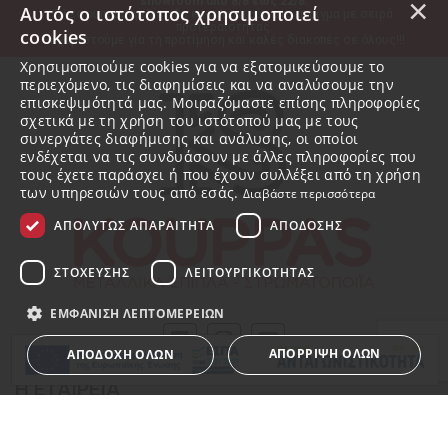
×
showroom από 8/8 έως 22/8.
Αυτός ο ιστότοπος χρησιμοποιεί
Όλες οι παραγγελίες θα εκτελεστούν στο άνοιγμα με σειρά 
προτεραιότητας.
cookies
Ευχαριστούμε για τη προτίμηση και καλές διακοπές σε όλους!!!
Χρησιμοποιούμε cookies για να εξατομικεύσουμε το
περιεχόμενο, τις διαφημίσεις και να αναλύσουμε την
επισκεψιμότητά μας. Μοιραζόμαστε επίσης πληροφορίες
σχετικά με τη χρήση του ιστότοπού μας με τους
συνεργάτες διαφήμισης και ανάλυσης, οι οποίοι
ενδέχεται να τις συνδυάσουν με άλλες πληροφορίες που
τους έχετε παράσχει ή που έχουν συλλέξει από τη χρήση
των υπηρεσιών τους από εσάς.
Διαβάστε περισσότερα
ΑΠΟΛΎΤΩΣ ΑΠΑΡΑΊΤΗΤΑ
ΑΠΌΔΟΣΗΣ
ΣΤΌΧΕΥΣΗΣ
ΛΕΙΤΟΥΡΓΙΚΌΤΗΤΑΣ
ΕΜΦΆΝΙΣΗ ΛΕΠΤΟΜΕΡΕΙΏΝ
ΑΠΌΡΡΙΨΗ ΌΛΩΝ
ΑΠΟΔΟΧΉ ΌΛΩΝ
Η ΕΤΑΙΡΕΙΑ
Σχετικά με εμάς
Απολύτως απαραίτητα
Απόδοσης
Στόχευσης