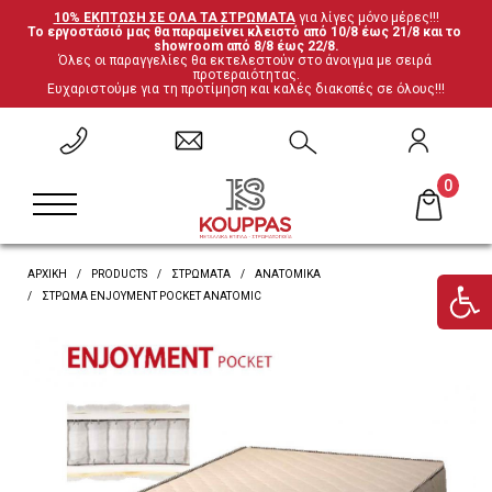
10% ΕΚΠΤΩΣΗ ΣΕ ΟΛΑ ΤΑ ΣΤΡΩΜΑΤΑ
 για λίγες μόνο μέρες!!!
Το εργοστάσιό μας θα παραμείνει κλειστό από 10/8 έως 21/8 και το 
ΕΠΙΣΤΡΟΦΗ
ΕΠΙΣΤΡΟΦΗ
ΕΠΙΣΤΡΟΦΗ
ΕΠΙΣΤΡΟΦΗ
showroom από 8/8 έως 22/8.
Όλες οι παραγγελίες θα εκτελεστούν στο άνοιγμα με σειρά 
προτεραιότητας.
Ευχαριστούμε για τη προτίμηση και καλές διακοπές σε όλους!!!
Σετ Υπνοδωματίου
Ανατομικά
Καρέκλες
Έπιπλα ξενοδοχείου
Μεταλλικά Κρεβάτια
Ορθοπεδικά
Τραπέζια
Μαξιλάρες
0
Κρεβάτια Ξύλο-Μέταλλο
Ανωστρώματα
Βιβλιοθήκες
Υποστρώματα-Βάσεις
ΑΡΧΙΚΗ
PRODUCTS
ΣΤΡΏΜΑΤΑ
ΑΝΑΤΟΜΙΚΆ
Ντυμένα Κρεβάτια
Βρες το στρώμα σου
Γραφεία
ΣΤΡΏΜΑ ENJOYMENT POCKET ANATOMIC
Κρεβάτια με αποθηκευτικό χώρο
'Επιπλα τηλεόρασης
Κουκέτες
Ντουλάπες