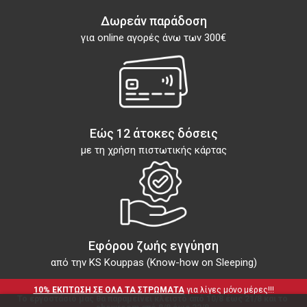
Δωρεάν παράδοση
για online αγορές άνω των 300€
Εώς 12 άτοκες δόσεις
με τη χρήση πιστωτικής κάρτας
Εφόρου ζωής εγγύηση
από την KS Kouppas (Know-how on Sleeping)
10% ΕΚΠΤΩΣΗ ΣΕ ΟΛΑ ΤΑ ΣΤΡΩΜΑΤΑ
 για λίγες μόνο μέρες!!!
Το εργοστάσιό μας θα παραμείνει κλειστό από 10/8 έως 21/8 και το 