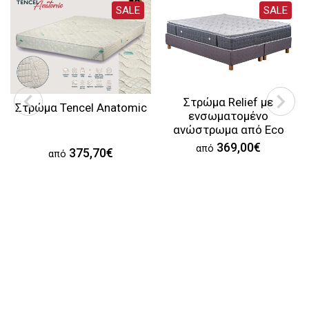
SALE
SALE
Στρώμα Relief με
Στρώμα Tencel Anatomic
ενσωματομένο
ανώστρωμα από Eco
Foam
369,00€
από
375,70€
από