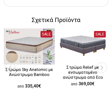
Σχετικά Προϊόντα
SALE
SALE
Στρώμα Relief με
Στρώμα Sky Anatomic με
ενσωματομένο
Aνώστρωμα Bamboo
ανώστρωμα από Eco
Foam
369,00€
από
335,40€
από