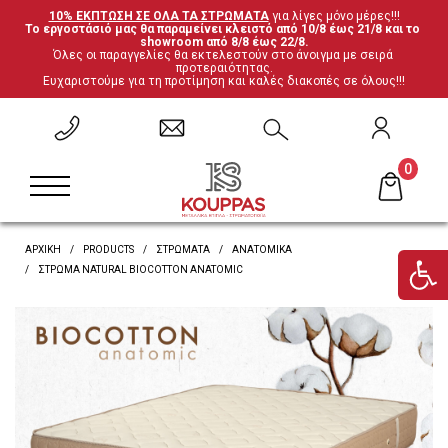
10% ΕΚΠΤΩΣΗ ΣΕ ΟΛΑ ΤΑ ΣΤΡΩΜΑΤΑ
 για λίγες μόνο μέρες!!!
Το εργοστάσιό μας θα παραμείνει κλειστό από 10/8 έως 21/8 και το 
ΕΠΙΣΤΡΟΦΗ
ΕΠΙΣΤΡΟΦΗ
ΕΠΙΣΤΡΟΦΗ
ΕΠΙΣΤΡΟΦΗ
showroom από 8/8 έως 22/8.
Όλες οι παραγγελίες θα εκτελεστούν στο άνοιγμα με σειρά 
προτεραιότητας.
Ευχαριστούμε για τη προτίμηση και καλές διακοπές σε όλους!!!
Σετ Υπνοδωματίου
Ανατομικά
Καρέκλες
Έπιπλα ξενοδοχείου
Μεταλλικά Κρεβάτια
Ορθοπεδικά
Τραπέζια
Μαξιλάρες
0
Κρεβάτια Ξύλο-Μέταλλο
Ανωστρώματα
Βιβλιοθήκες
Υποστρώματα-Βάσεις
ΑΡΧΙΚΗ
PRODUCTS
ΣΤΡΏΜΑΤΑ
ΑΝΑΤΟΜΙΚΆ
Ντυμένα Κρεβάτια
Βρες το στρώμα σου
Γραφεία
ΣΤΡΏΜΑ NATURAL BIOCOTTON ANATOMIC
Κρεβάτια με αποθηκευτικό χώρο
'Επιπλα τηλεόρασης
Κουκέτες
Ντουλάπες