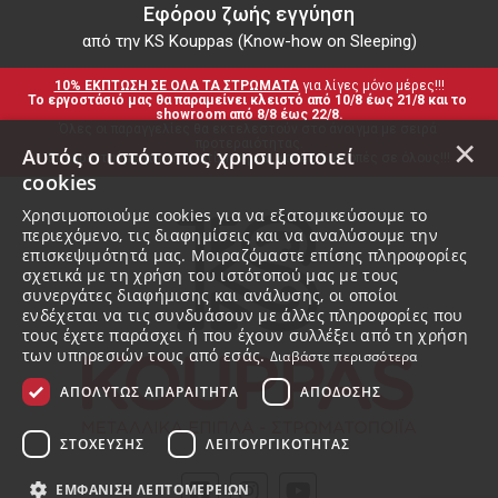
Εφόρου ζωής εγγύηση
από την KS Kouppas (Know-how on Sleeping)
10% ΕΚΠΤΩΣΗ ΣΕ ΟΛΑ ΤΑ ΣΤΡΩΜΑΤΑ
 για λίγες μόνο μέρες!!!
Το εργοστάσιό μας θα παραμείνει κλειστό από 10/8 έως 21/8 και το 
showroom από 8/8 έως 22/8.
Όλες οι παραγγελίες θα εκτελεστούν στο άνοιγμα με σειρά 
×
προτεραιότητας.
Αυτός ο ιστότοπος χρησιμοποιεί
Ευχαριστούμε για τη προτίμηση και καλές διακοπές σε όλους!!!
cookies
Χρησιμοποιούμε cookies για να εξατομικεύσουμε το
περιεχόμενο, τις διαφημίσεις και να αναλύσουμε την
επισκεψιμότητά μας. Μοιραζόμαστε επίσης πληροφορίες
σχετικά με τη χρήση του ιστότοπού μας με τους
συνεργάτες διαφήμισης και ανάλυσης, οι οποίοι
ενδέχεται να τις συνδυάσουν με άλλες πληροφορίες που
τους έχετε παράσχει ή που έχουν συλλέξει από τη χρήση
των υπηρεσιών τους από εσάς.
Διαβάστε περισσότερα
ΑΠΟΛΎΤΩΣ ΑΠΑΡΑΊΤΗΤΑ
ΑΠΌΔΟΣΗΣ
ΣΤΌΧΕΥΣΗΣ
ΛΕΙΤΟΥΡΓΙΚΌΤΗΤΑΣ
ΕΜΦΆΝΙΣΗ ΛΕΠΤΟΜΕΡΕΙΏΝ