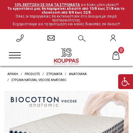
10% ΕΚΠΤΩΣΗ ΣΕ ΟΛΑ ΤΑ ΣΤΡΩΜΑΤΑ
 για λίγες μόνο μέρες!!!
Το εργοστάσιό μας θα παραμείνει κλειστό από 10/8 έως 21/8 και το 
ΕΠΙΣΤΡΟΦΗ
ΕΠΙΣΤΡΟΦΗ
ΕΠΙΣΤΡΟΦΗ
ΕΠΙΣΤΡΟΦΗ
showroom από 8/8 έως 22/8.
Όλες οι παραγγελίες θα εκτελεστούν στο άνοιγμα με σειρά 
προτεραιότητας.
Ευχαριστούμε για τη προτίμηση και καλές διακοπές σε όλους!!!
Σετ Υπνοδωματίου
Ανατομικά
Καρέκλες
Έπιπλα ξενοδοχείου
Μεταλλικά Κρεβάτια
Ορθοπεδικά
Τραπέζια
Μαξιλάρες
0
Κρεβάτια Ξύλο-Μέταλλο
Ανωστρώματα
Βιβλιοθήκες
Υποστρώματα-Βάσεις
ΑΡΧΙΚΗ
PRODUCTS
ΣΤΡΏΜΑΤΑ
ΑΝΑΤΟΜΙΚΆ
Ντυμένα Κρεβάτια
Βρες το στρώμα σου
Γραφεία
ΣΤΡΏΜΑ NATURAL VISCOSE ANATOMIC
Κρεβάτια με αποθηκευτικό χώρο
'Επιπλα τηλεόρασης
Κουκέτες
Ντουλάπες