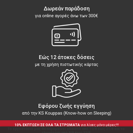
Δωρεάν παράδοση
για online αγορές άνω των 300€
Εώς 12 άτοκες δόσεις
με τη χρήση πιστωτικής κάρτας
Εφόρου ζωής εγγύηση
από την KS Kouppas (Know-how on Sleeping)
10% ΕΚΠΤΩΣΗ ΣΕ ΟΛΑ ΤΑ ΣΤΡΩΜΑΤΑ
 για λίγες μόνο μέρες!!!
Το εργοστάσιό μας θα παραμείνει κλειστό από 10/8 έως 21/8 και το 
showroom από 8/8 έως 22/8.