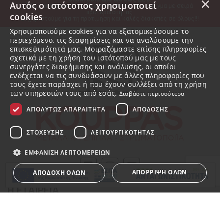
×
Αυτός ο ιστότοπος χρησιμοποιεί
Όλες οι παραγγελίες θα εκτελεστούν στο άνοιγμα με σειρά 
προτεραιότητας.
cookies
Ευχαριστούμε για τη προτίμηση και καλές διακοπές σε όλους!!!
Χρησιμοποιούμε cookies για να εξατομικεύσουμε το
περιεχόμενο, τις διαφημίσεις και να αναλύσουμε την
επισκεψιμότητά μας. Μοιραζόμαστε επίσης πληροφορίες
σχετικά με τη χρήση του ιστότοπού μας με τους
συνεργάτες διαφήμισης και ανάλυσης, οι οποίοι
ενδέχεται να τις συνδυάσουν με άλλες πληροφορίες που
τους έχετε παράσχει ή που έχουν συλλέξει από τη χρήση
των υπηρεσιών τους από εσάς.
Διαβάστε περισσότερα
ΑΠΟΛΎΤΩΣ ΑΠΑΡΑΊΤΗΤΑ
ΑΠΌΔΟΣΗΣ
ΣΤΌΧΕΥΣΗΣ
ΛΕΙΤΟΥΡΓΙΚΌΤΗΤΑΣ
ΕΜΦΆΝΙΣΗ ΛΕΠΤΟΜΕΡΕΙΏΝ
ΑΠΌΡΡΙΨΗ ΌΛΩΝ
ΑΠΟΔΟΧΉ ΌΛΩΝ
Η ΕΤΑΙΡΕΙΑ
Σχετικά με εμάς
Απολύτως απαραίτητα
Απόδοσης
Στόχευσης