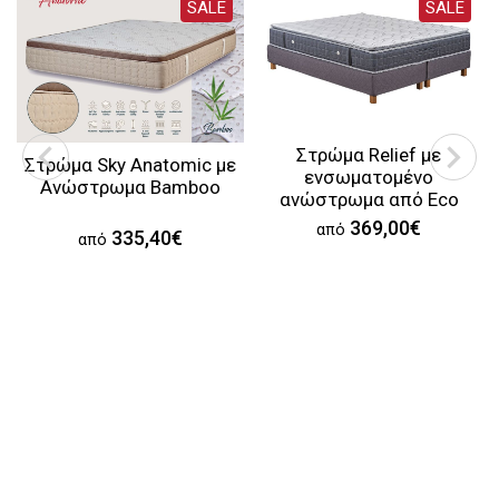
SALE
SALE
Στρώμα Relief με
Στρώμα Sky Anatomic με
ενσωματομένο
Aνώστρωμα Bamboo
ανώστρωμα από Eco
Foam
369,00€
από
335,40€
από