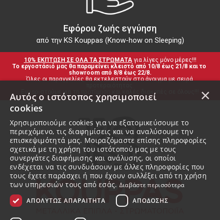
Εφόρου ζωής εγγύηση
από την KS Kouppas (Know-how on Sleeping)
10% ΕΚΠΤΩΣΗ ΣΕ ΟΛΑ ΤΑ ΣΤΡΩΜΑΤΑ
 για λίγες μόνο μέρες!!!
Το εργοστάσιό μας θα παραμείνει κλειστό από 10/8 έως 21/8 και το 
showroom από 8/8 έως 22/8.
Όλες οι παραγγελίες θα εκτελεστούν στο άνοιγμα με σειρά 
προτεραιότητας.
×
Ευχαριστούμε για τη προτίμηση και καλές διακοπές σε όλους!!!
Αυτός ο ιστότοπος χρησιμοποιεί
cookies
Χρησιμοποιούμε cookies για να εξατομικεύσουμε το
περιεχόμενο, τις διαφημίσεις και να αναλύσουμε την
επισκεψιμότητά μας. Μοιραζόμαστε επίσης πληροφορίες
σχετικά με τη χρήση του ιστότοπού μας με τους
συνεργάτες διαφήμισης και ανάλυσης, οι οποίοι
ενδέχεται να τις συνδυάσουν με άλλες πληροφορίες που
τους έχετε παράσχει ή που έχουν συλλέξει από τη χρήση
των υπηρεσιών τους από εσάς.
Διαβάστε περισσότερα
ΑΠΟΛΎΤΩΣ ΑΠΑΡΑΊΤΗΤΑ
ΑΠΌΔΟΣΗΣ