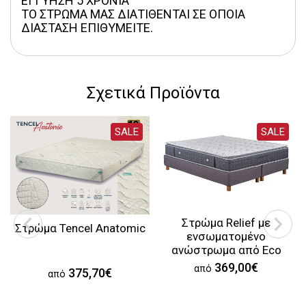
ΕΓΓΥΗΣΗ 5 ΧΡΟΝΙΑ
ΤΟ ΣΤΡΩΜΑ ΜΑΣ ΔΙΑΤΙΘΕΝΤΑΙ ΣΕ ΟΠΟΙΑ 
ΔΙΑΣΤΑΣΗ ΕΠΙΘΥΜΕΙΤΕ.
Σχετικά Προϊόντα
SALE
SALE
Στρώμα Relief με
Στρώμα Tencel Anatomic
ενσωματομένο
ανώστρωμα από Eco
Foam
369,00€
από
375,70€
από