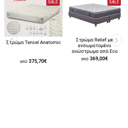
SALE
SALE
Στρώμα Relief με
Στρώμα Tencel Anatomic
ενσωματομένο
ανώστρωμα από Eco
Foam
369,00€
από
375,70€
από