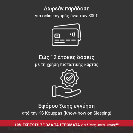
Δωρεάν παράδοση
για online αγορές άνω των 300€
Εώς 12 άτοκες δόσεις
με τη χρήση πιστωτικής κάρτας
Εφόρου ζωής εγγύηση
από την KS Kouppas (Know-how on Sleeping)
10% ΕΚΠΤΩΣΗ ΣΕ ΟΛΑ ΤΑ ΣΤΡΩΜΑΤΑ
 για λίγες μόνο μέρες!!!
Το εργοστάσιό μας θα παραμείνει κλειστό από 10/8 έως 21/8 και το 
showroom από 8/8 έως 22/8.