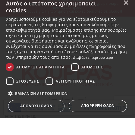
×
Αυτός ο ιστότοπος χρησιμοποιεί
Όλες οι παραγγελίες θα εκτελεστούν στο άνοιγμα με σειρά 
προτεραιότητας.
cookies
Ευχαριστούμε για τη προτίμηση και καλές διακοπές σε όλους!!!
Χρησιμοποιούμε cookies για να εξατομικεύσουμε το
περιεχόμενο, τις διαφημίσεις και να αναλύσουμε την
επισκεψιμότητά μας. Μοιραζόμαστε επίσης πληροφορίες
σχετικά με τη χρήση του ιστότοπού μας με τους
συνεργάτες διαφήμισης και ανάλυσης, οι οποίοι
ενδέχεται να τις συνδυάσουν με άλλες πληροφορίες που
τους έχετε παράσχει ή που έχουν συλλέξει από τη χρήση
των υπηρεσιών τους από εσάς.
Διαβάστε περισσότερα
ΑΠΟΛΎΤΩΣ ΑΠΑΡΑΊΤΗΤΑ
ΑΠΌΔΟΣΗΣ
ΣΤΌΧΕΥΣΗΣ
ΛΕΙΤΟΥΡΓΙΚΌΤΗΤΑΣ
ΕΜΦΆΝΙΣΗ ΛΕΠΤΟΜΕΡΕΙΏΝ
ΑΠΌΡΡΙΨΗ ΌΛΩΝ
ΑΠΟΔΟΧΉ ΌΛΩΝ
Η ΕΤΑΙΡΕΙΑ
Σχετικά με εμάς
Απολύτως απαραίτητα
Απόδοσης
Στόχευσης