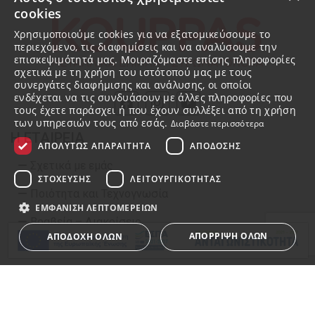
cookies
Χρησιμοποιούμε cookies για να εξατομικεύσουμε το
περιεχόμενο, τις διαφημίσεις και να αναλύσουμε την
επισκεψιμότητά μας. Μοιραζόμαστε επίσης πληροφορίες
σχετικά με τη χρήση του ιστότοπού μας με τους
συνεργάτες διαφήμισης και ανάλυσης, οι οποίοι
ενδέχεται να τις συνδυάσουν με άλλες πληροφορίες που
τους έχετε παράσχει ή που έχουν συλλέξει από τη χρήση
των υπηρεσιών τους από εσάς.
Διαβάστε περισσότερα
Η ΕΤΑΙΡΕΙΑ
ΑΠΟΛΎΤΩΣ ΑΠΑΡΑΊΤΗΤΑ
ΑΠΌΔΟΣΗΣ
Σχετικά με εμάς
ΣΤΌΧΕΥΣΗΣ
ΛΕΙΤΟΥΡΓΙΚΌΤΗΤΑΣ
Ποιότητα και Τεχνογνωσία
ΕΜΦΆΝΙΣΗ ΛΕΠΤΟΜΕΡΕΙΏΝ
Βραβεία – Διακρίσεις
ΑΠΌΡΡΙΨΗ ΌΛΩΝ
ΑΠΟΔΟΧΉ ΌΛΩΝ
Πιστοποιήσεις
Επικοινωνία
Απολύτως απαραίτητα
Απόδοσης
Στόχευσης