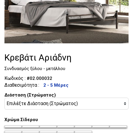
Τουαλέτες
Κομοδίνα
Κρεβάτι Αριάδνη
Συνδυασμός ξύλου - μετάλλου
Κωδικός :
#02.000032
Διαθεσιμότητα :
2 - 5 Μέρες
Διάσταση (Στρώματος)
Χρώμα Σίδερου
chroma-siderou_35
chroma-siderou_36
chroma-siderou_37
chroma-siderou_38
chroma-siderou_39
chroma-siderou_4
chroma-si