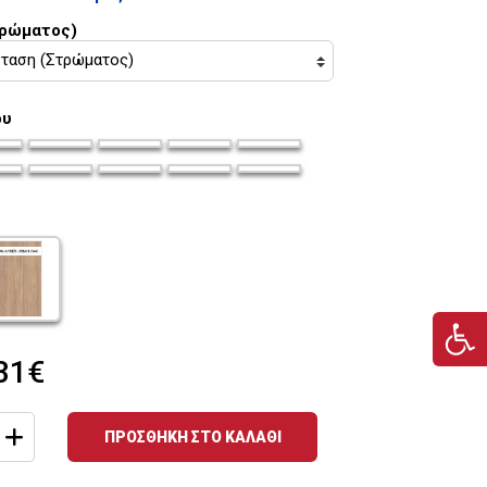
τρώματος)
ου
ou_35
ma-siderou_36
chroma-siderou_37
chroma-siderou_38
chroma-siderou_39
chroma-siderou_40
ou_41
ma-siderou_42
chroma-siderou_43
chroma-siderou_44
chroma-siderou_45
chroma-siderou_46
u_47
roma-xulou_48
31€
ΠΡΟΣΘΗΚΗ ΣΤΟ ΚΑΛΑΘΙ