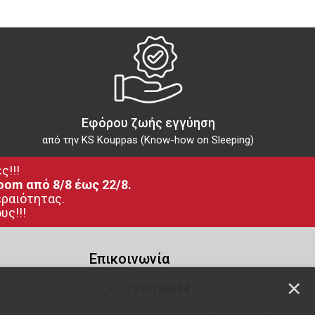
Εφόρου ζωής εγγύηση
από την KS Kouppas (Know-how on Sleeping)
ς!!!
oom από 8/8 έως 22/8.
εραιότητας.
υς!!!
Επικοινωνία
×
2110136834