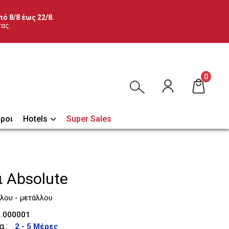
ό 8/8 έως 22/8.
τας.
0
ροι
Hotels
Super Sales
ι Absolute
λου - μετάλλου
.000001
α :
2 - 5 Μέρες