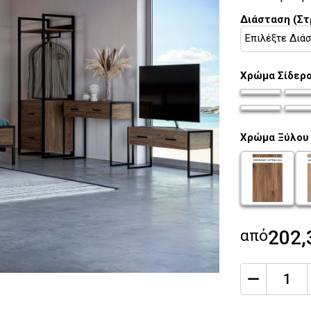
Διάσταση (Σ
Χρώμα Σίδερ
chroma-sider
chro
chroma-sider
chro
Χρώμα Ξύλου
chroma-xulo
ch
από
202,
qty
Ποσότητα