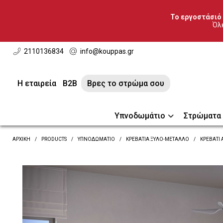
Το εργοστάσιό 
Όλε
2110136834
info@kouppas.gr
Η εταιρεία
B2B
Βρες το στρώμα σου
Υπνοδωμάτιο
Στρώματα
ΑΡΧΙΚΗ
PRODUCTS
ΥΠΝΟΔΩΜΆΤΙΟ
ΚΡΕΒΆΤΙΑ ΞΎΛΟ-ΜΈΤΑΛΛΟ
ΚΡΕΒΆΤΙ