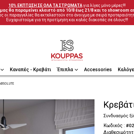
10% ΕΚΠΤΩΣΗ ΣΕ ΟΛΑ ΤΑ ΣΤΡΩΜΑΤΑ
 για λίγες μόνο μέρες!!!
μας θα παραμείνει κλειστό από 10/8 έως 21/8 και το showroom απ
ς οι παραγγελίες θα εκτελεστούν στο άνοιγμα με σειρά προτεραιότη
Ευχαριστούμε για τη προτίμηση και καλές διακοπές σε όλους!!!
Καναπές - Κρεβάτι
Έπιπλα
Accessories
Καλόγε
 ABSOLUTE
Κρεβάτ
Συνδυασμός ξύ
Κωδικός :
#02
Διαθεσιμότητ