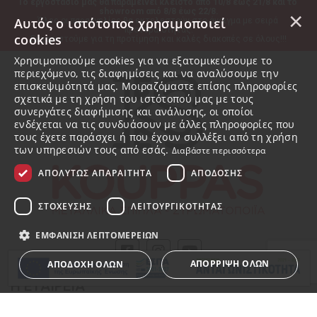
Το εργοστάσιό μας θα παραμείνει κλειστό από 10/8 έως 21/8 και το 
showroom από 8/8 έως 22/8.
×
Αυτός ο ιστότοπος χρησιμοποιεί
Όλες οι παραγγελίες θα εκτελεστούν στο άνοιγμα με σειρά 
προτεραιότητας.
cookies
Ευχαριστούμε για τη προτίμηση και καλές διακοπές σε όλους!!!
Χρησιμοποιούμε cookies για να εξατομικεύσουμε το
περιεχόμενο, τις διαφημίσεις και να αναλύσουμε την
επισκεψιμότητά μας. Μοιραζόμαστε επίσης πληροφορίες
σχετικά με τη χρήση του ιστότοπού μας με τους
συνεργάτες διαφήμισης και ανάλυσης, οι οποίοι
ενδέχεται να τις συνδυάσουν με άλλες πληροφορίες που
τους έχετε παράσχει ή που έχουν συλλέξει από τη χρήση
των υπηρεσιών τους από εσάς.
Διαβάστε περισσότερα
ΑΠΟΛΎΤΩΣ ΑΠΑΡΑΊΤΗΤΑ
ΑΠΌΔΟΣΗΣ
ΣΤΌΧΕΥΣΗΣ
ΛΕΙΤΟΥΡΓΙΚΌΤΗΤΑΣ
ΕΜΦΆΝΙΣΗ ΛΕΠΤΟΜΕΡΕΙΏΝ
ΑΠΌΡΡΙΨΗ ΌΛΩΝ
ΑΠΟΔΟΧΉ ΌΛΩΝ
Η ΕΤΑΙΡΕΙΑ
Σχετικά με εμάς