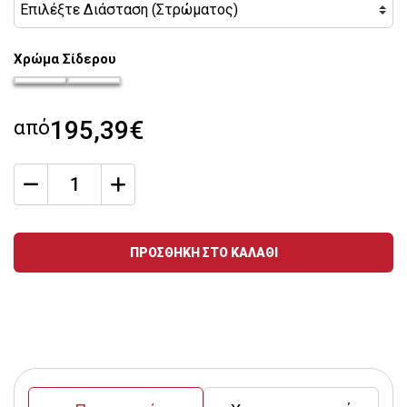
Χρώμα Σίδερου
chroma-siderou_35
chroma-siderou_39
από
195,39€
qty
Ποσότητα
ΠΡΟΣΘΗΚΗ ΣΤΟ ΚΑΛΑΘΙ