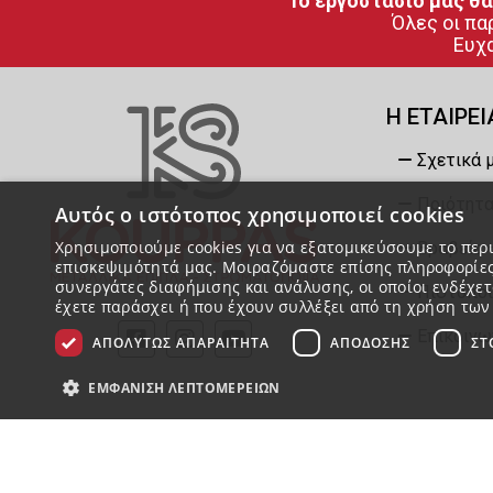
Το εργοστάσιό μας θα
Όλες οι πα
Ευχα
Η ΕΤΑΙΡΕΙ
Σχετικά 
Ποιότητα
Αυτός ο ιστότοπος χρησιμοποιεί cookies
Χρησιμοποιούμε cookies για να εξατομικεύσουμε το περι
Βραβεία 
επισκεψιμότητά μας. Μοιραζόμαστε επίσης πληροφορίες
συνεργάτες διαφήμισης και ανάλυσης, οι οποίοι ενδέχε
Πιστοποι
έχετε παράσχει ή που έχουν συλλέξει από τη χρήση τω
Επικοινω
ΑΠΟΛΎΤΩΣ ΑΠΑΡΑΊΤΗΤΑ
ΑΠΌΔΟΣΗΣ
ΣΤ
ΕΜΦΆΝΙΣΗ ΛΕΠΤΟΜΕΡΕΙΏΝ
Απολύτως