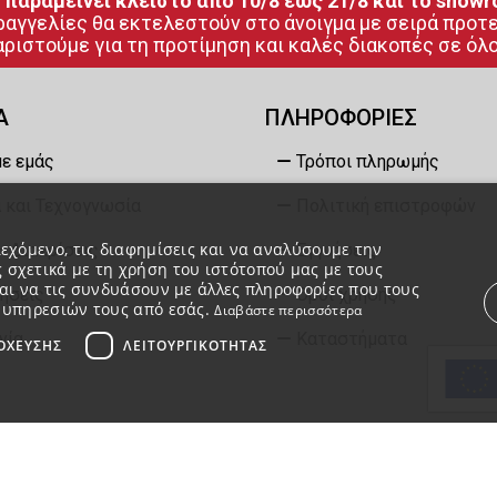
 παραμείνει κλειστό από 10/8 έως 21/8 και το showr
ραγγελίες θα εκτελεστούν στο άνοιγμα με σειρά προτ
ριστούμε για τη προτίμηση και καλές διακοπές σε όλο
Α
ΠΛΗΡΟΦΟΡΙΕΣ
με εμάς
Τρόποι πληρωμής
 και Τεχνογνωσία
Πολιτική επιστροφών
εχόμενο, τις διαφημίσεις και να αναλύσουμε την
– Διακρίσεις
Εγγυήσεις
 σχετικά με τη χρήση του ιστότοπού μας με τους
ται να τις συνδυάσουν με άλλες πληροφορίες που τους
ήσεις
Όροι χρήσης
ν υπηρεσιών τους από εσάς.
Διαβάστε περισσότερα
νία
Καταστήματα
ΌΧΕΥΣΗΣ
ΛΕΙΤΟΥΡΓΙΚΌΤΗΤΑΣ
 απαραίτητα
Απόδοσης
Στόχευσης
Λειτουργικότητας