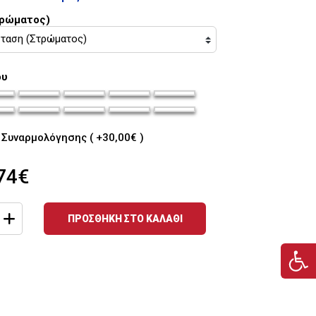
τρώματος)
ου
ou_35
ma-siderou_36
chroma-siderou_37
chroma-siderou_38
chroma-siderou_39
chroma-siderou_40
ou_41
ma-siderou_42
chroma-siderou_43
chroma-siderou_44
chroma-siderou_45
chroma-siderou_46
Συναρμολόγησης ( +30,00€ )
74€
ΠΡΟΣΘΗΚΗ ΣΤΟ ΚΑΛΑΘΙ