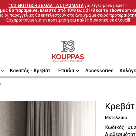
10% ΕΚΠΤΩΣΗ ΣΕ ΟΛΑ ΤΑ ΣΤΡΩΜΑΤΑ
 για λίγες μόνο μέρες!!!
μας θα παραμείνει κλειστό από 10/8 έως 21/8 και το showroom απ
ς οι παραγγελίες θα εκτελεστούν στο άνοιγμα με σειρά προτεραιότη
Ευχαριστούμε για τη προτίμηση και καλές διακοπές σε όλους!!!
Καναπές - Κρεβάτι
Έπιπλα
Accessories
Καλόγε
Σ
Κρεβάτ
Μεταλλικό
Κωδικός :
#02
Διαθεσιμότητ