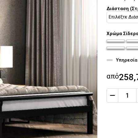
Διάσταση (Σ
Χρώμα Σίδερ
chroma-sider
chro
chroma-sider
chro
Υπηρεσία 
από
258,
qty
Ποσότητα