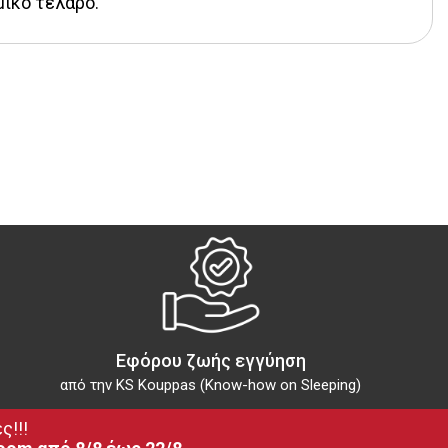
μικό τελάρο.
Εφόρου ζωής εγγύηση
από την KS Kouppas (Know-how on Sleeping)
ς!!!