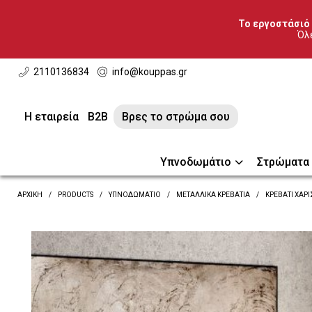
Το εργοστάσιό 
Όλε
2110136834
info@kouppas.gr
Η εταιρεία
B2B
Βρες το στρώμα σου
Υπνοδωμάτιο
Στρώματα
ΑΡΧΙΚΗ
PRODUCTS
ΥΠΝΟΔΩΜΆΤΙΟ
ΜΕΤΑΛΛΙΚΆ ΚΡΕΒΆΤΙΑ
ΚΡΕΒΆΤΙ ΧΆΡΙ