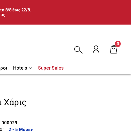
ό 8/8 έως 22/8.
τας.
0
ροι
Hotels
Super Sales
ι Χάρις
.000029
α :
2 - 5 Μέρες