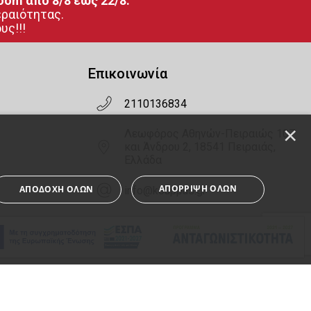
oom από 8/8 έως 22/8.
εραιότητας.
υς!!!
Επικοινωνία
2110136834
×
Λεωφόρος Αθηνών-Πειραιώς 107
και Άνδρου 2, 18541 Πειραιάς,
Ελλάδα
ΑΠΌΡΡΙΨΗ ΌΛΩΝ
ΑΠΟΔΟΧΉ ΌΛΩΝ
info@kouppas.gr