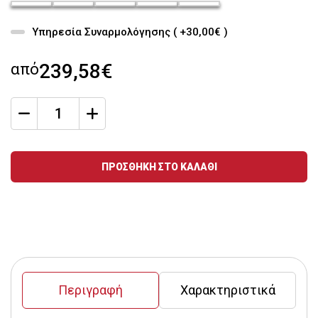
chroma-siderou_42
chroma-siderou_43
chroma-siderou_44
chroma-siderou_45
chroma-siderou_46
Υπηρεσία Συναρμολόγησης ( +30,00€ )
από
239,58€
qty
Ποσότητα
ΠΡΟΣΘΗΚΗ ΣΤΟ ΚΑΛΑΘΙ
Περιγραφή
Χαρακτηριστικά