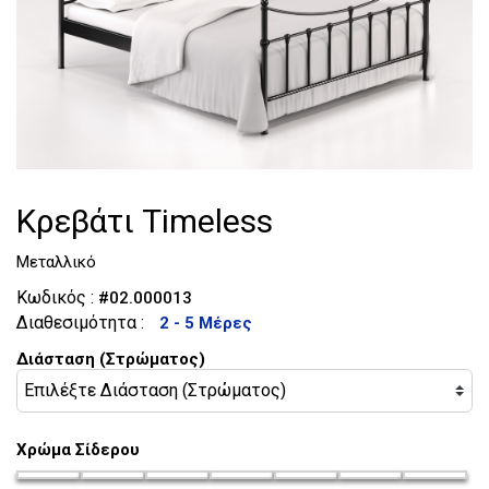
Τουαλέτες
Κομοδίνα
Κρεβάτι Timeless
Μεταλλικό
Κωδικός :
#02.000013
Διαθεσιμότητα :
2 - 5 Μέρες
Διάσταση (Στρώματος)
Χρώμα Σίδερου
chroma-siderou_35
chroma-siderou_36
chroma-siderou_37
chroma-siderou_38
chroma-siderou_39
chroma-siderou_4
chroma-si