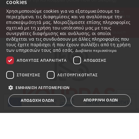
από την KS Kouppas (Know-how on Sleeping)
cookies
Χρησιμοποιούμε cookies για να εξατομικεύσουμε το
10% ΕΚΠΤΩΣΗ ΣΕ ΟΛΑ ΤΑ ΣΤΡΩΜΑΤΑ
 για λίγες μόνο μέρες!!!
περιεχόμενο, τις διαφημίσεις και να αναλύσουμε την
Το εργοστάσιό μας θα παραμείνει κλειστό από 10/8 έως 24/8 και το 
showroom από 8/8 έως 22/8.
επισκεψιμότητά μας. Μοιραζόμαστε επίσης πληροφορίες
Όλες οι παραγγελίες θα εκτελεστούν στο άνοιγμα με σειρά 
σχετικά με τη χρήση του ιστότοπού μας με τους
προτεραιότητας.
συνεργάτες διαφήμισης και ανάλυσης, οι οποίοι
Ευχαριστούμε για τη προτίμηση και καλές διακοπές σε όλους!!!
ενδέχεται να τις συνδυάσουν με άλλες πληροφορίες που
τους έχετε παράσχει ή που έχουν συλλέξει από τη χρήση
των υπηρεσιών τους από εσάς.
Διαβάστε περισσότερα
ΑΠΟΛΎΤΩΣ ΑΠΑΡΑΊΤΗΤΑ
ΑΠΌΔΟΣΗΣ
ΣΤΌΧΕΥΣΗΣ
ΛΕΙΤΟΥΡΓΙΚΌΤΗΤΑΣ
ΕΜΦΆΝΙΣΗ ΛΕΠΤΟΜΕΡΕΙΏΝ
ΑΠΌΡΡΙΨΗ ΌΛΩΝ
ΑΠΟΔΟΧΉ ΌΛΩΝ
Απολύτως απαραίτητα
Απόδοσης
Στόχευσης
Λειτουργικότητας