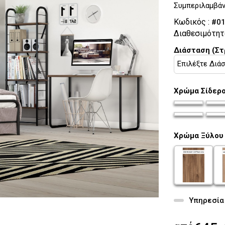
Συμπεριλαμβάνε
Κωδικός :
#01
Διαθεσιμότητ
Διάσταση (Σ
Χρώμα Σίδερ
chroma-sider
chro
chroma-sider
chro
Χρώμα Ξύλου
chroma-xulo
ch
Υπηρεσία 