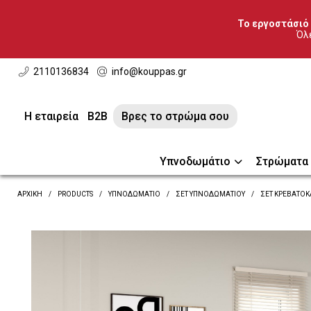
Το εργοστάσιό 
Όλε
2110136834
info@kouppas.gr
Η εταιρεία
B2B
Βρες το στρώμα σου
Υπνοδωμάτιο
Στρώματα
ΑΡΧΙΚΗ
PRODUCTS
ΥΠΝΟΔΩΜΆΤΙΟ
ΣΕΤ ΥΠΝΟΔΩΜΑΤΊΟΥ
ΣΕΤ ΚΡΕΒΑΤΟΚ