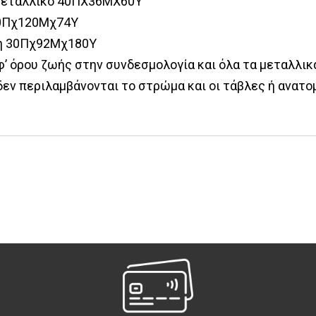
μεταλλικό 40ΠΧ36ΜΧ60Υ
60Πχ120Μχ74Υ
η 30Πχ92Μχ180Υ
’ όρου ζωής στην συνδεσμολογία και όλα τα μεταλλικ
δεν περιλαμβάνονται το στρώμα και οι τάβλες ή ανατο