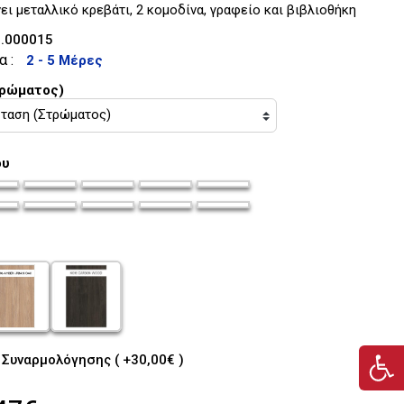
ι μεταλλικό κρεβάτι, 2 κομοδίνα, γραφείο και βιβλιοθήκη
.000015
α :
2 - 5 Μέρες
τρώματος)
ου
ou_35
ma-siderou_36
chroma-siderou_37
chroma-siderou_38
chroma-siderou_39
chroma-siderou_40
ou_41
ma-siderou_42
chroma-siderou_43
chroma-siderou_44
chroma-siderou_45
chroma-siderou_46
u_47
roma-xulou_48
chroma-xulou_49
Συναρμολόγησης ( +30,00€ )