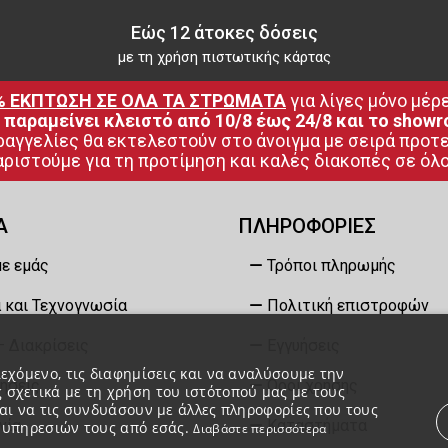
Εώς 12 άτοκες δόσεις
με τη χρήση πιστωτικής κάρτας
% ΕΚΠΤΩΣΗ ΣΕ ΟΛΑ ΤΑ ΣΤΡΩΜΑΤΑ
 για λίγες μόνο μέρε
 παραμείνει κλειστό από 10/8 έως 24/8 και το showr
ραγγελίες θα εκτελεστούν στο άνοιγμα με σειρά προτ
ριστούμε για τη προτίμηση και καλές διακοπές σε όλο
Α
ΠΛΗΡΟΦΟΡΙΕΣ
με εμάς
Τρόποι πληρωμής
 και Τεχνογνωσία
Πολιτική επιστροφών
– Διακρίσεις
Εγγυήσεις
εχόμενο, τις διαφημίσεις και να αναλύσουμε την
ήσεις
Όροι χρήσης
 σχετικά με τη χρήση του ιστότοπού μας με τους
ται να τις συνδυάσουν με άλλες πληροφορίες που τους
νία
Καταστήματα
ν υπηρεσιών τους από εσάς.
Διαβάστε περισσότερα