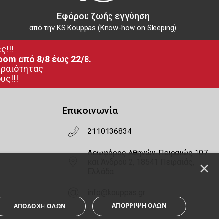
Εφόρου ζωής εγγύηση
από την KS Kouppas (Know-how on Sleeping)
ς!!!
oom από 8/8 έως 22/8.
εραιότητας.
υς!!!
Επικοινωνία
2110136834
Λεωφόρος Αθηνών-Πειραιώς 107
και Άνδρου 2, 18541 Πειραιάς,
×
Ελλάδα
info@kouppas.gr
ΑΠΌΡΡΙΨΗ ΌΛΩΝ
ΑΠΟΔΟΧΉ ΌΛΩΝ