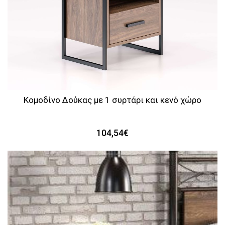
Κομοδίνο Δούκας με 1 συρτάρι και κενό χώρο
104,54€