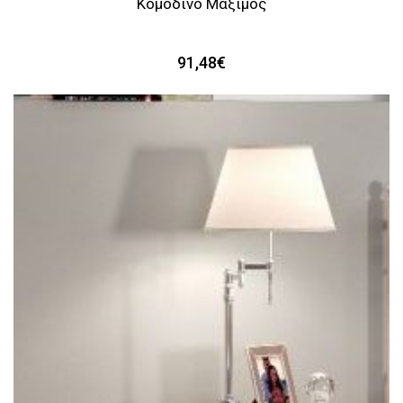
Κομοδίνο Μάξιμος
91,48€