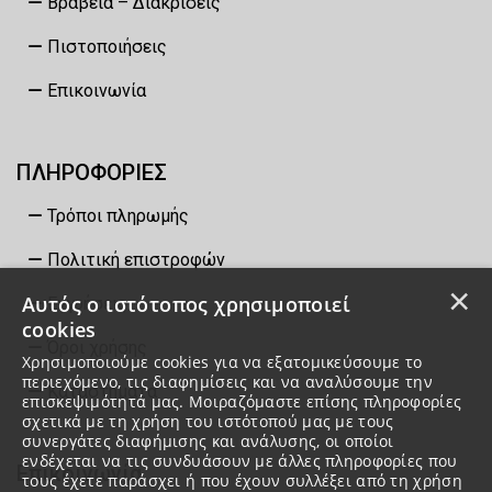
Βραβεία – Διακρίσεις
Πιστοποιήσεις
Επικοινωνία
ΠΛΗΡΟΦΟΡΙΕΣ
Τρόποι πληρωμής
Πολιτική επιστροφών
×
Αυτός ο ιστότοπος χρησιμοποιεί
Εγγυήσεις
cookies
Όροι χρήσης
Χρησιμοποιούμε cookies για να εξατομικεύσουμε το
περιεχόμενο, τις διαφημίσεις και να αναλύσουμε την
Καταστήματα
επισκεψιμότητά μας. Μοιραζόμαστε επίσης πληροφορίες
σχετικά με τη χρήση του ιστότοπού μας με τους
συνεργάτες διαφήμισης και ανάλυσης, οι οποίοι
ενδέχεται να τις συνδυάσουν με άλλες πληροφορίες που
Επικοινωνία
τους έχετε παράσχει ή που έχουν συλλέξει από τη χρήση