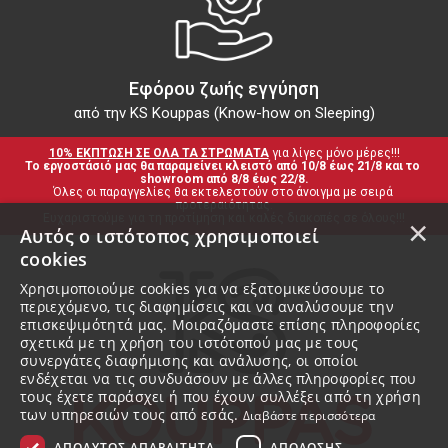
Εφόρου ζωής εγγύηση
από την KS Kouppas (Know-how on Sleeping)
10% ΕΚΠΤΩΣΗ ΣΕ ΟΛΑ ΤΑ ΣΤΡΩΜΑΤΑ
 για λίγες μόνο μέρες!!!
Το εργοστάσιό μας θα παραμείνει κλειστό από 10/8 έως 21/8 και το 
showroom από 8/8 έως 22/8.
Όλες οι παραγγελίες θα εκτελεστούν στο άνοιγμα με σειρά 
προτεραιότητας.
Ευχαριστούμε για τη προτίμηση και καλές διακοπές σε όλους!!!
×
Αυτός ο ιστότοπος χρησιμοποιεί
cookies
Χρησιμοποιούμε cookies για να εξατομικεύσουμε το
περιεχόμενο, τις διαφημίσεις και να αναλύσουμε την
επισκεψιμότητά μας. Μοιραζόμαστε επίσης πληροφορίες
σχετικά με τη χρήση του ιστότοπού μας με τους
συνεργάτες διαφήμισης και ανάλυσης, οι οποίοι
ενδέχεται να τις συνδυάσουν με άλλες πληροφορίες που
τους έχετε παράσχει ή που έχουν συλλέξει από τη χρήση
των υπηρεσιών τους από εσάς.
Διαβάστε περισσότερα
ΑΠΟΛΎΤΩΣ ΑΠΑΡΑΊΤΗΤΑ
ΑΠΌΔΟΣΗΣ