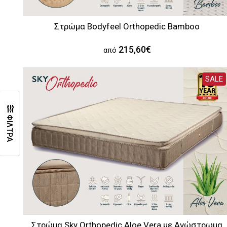
Στρώμα Bodyfeel Orthopedic Bamboo
215,60€
από
SALE
ΦΙΛΤΡΑ
Στρώμα Sky Orthopedic Aloe Vera με Ανώστρωμα