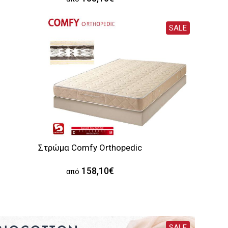
SALE
Στρώμα Comfy Orthopedic
158,10€
από
SALE