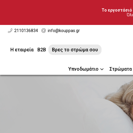
Το εργοστάσιό 
Όλε
2110136834
info@kouppas.gr
Η εταιρεία
B2B
Βρες το στρώμα σου
Υπνοδωμάτιο
Στρώματα