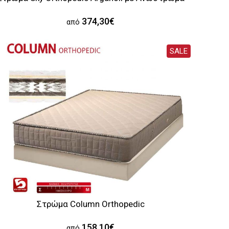
374,30€
από
SALE
Στρώμα Column Orthopedic
158,10€
από