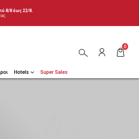
ό 8/8 έως 22/8.
τας.
0
ροι
Hotels
Super Sales