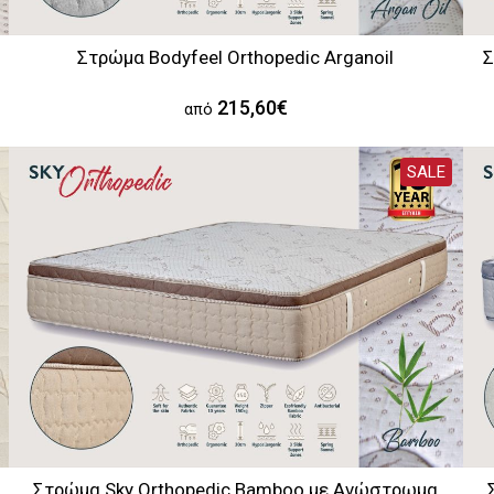
Στρώμα Bodyfeel Orthopedic Arganoil
Σ
215,60€
από
SALE
Στρώμα Sky Orthopedic Bamboo με Aνώστρωμα