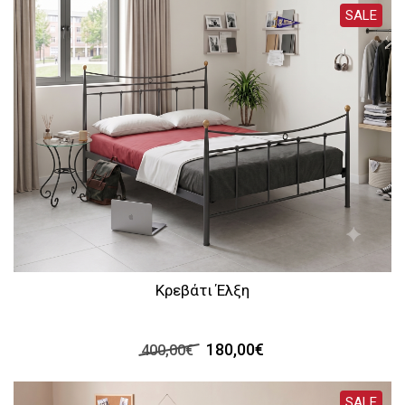
SALE
Κρεβάτι Έλξη
180,00€
400,00€
SALE