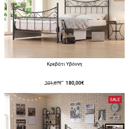
Κρεβάτι Υβόννη
180,00€
301,87€
SALE