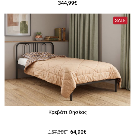
344,99€
SALE
Κρεβάτι Θησέας
64,90€
157,30€