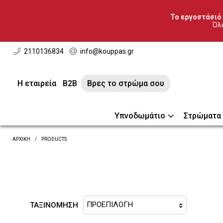
Το εργοστάσιό 
Όλε
2110136834
info@kouppas.gr
Η εταιρεία
B2B
Βρες το στρώμα σου
Υπνοδωμάτιο
Στρώματα
ΑΡΧΙΚΗ
PRODUCTS
ΤΑΞΙΝΟΜΗΣΗ