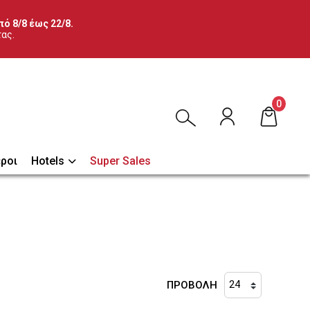
ό 8/8 έως 22/8.
τας.
0
ροι
Hotels
Super Sales
ΠΡΟΒΟΛΗ