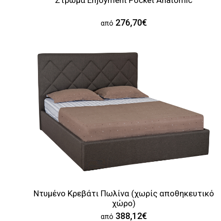
Στρώμα Enjoyment Pocket Anatomic
276,70€
από
Ντυμένο Κρεβάτι Πωλίνα (χωρίς αποθηκευτικό
χώρο)
388,12€
από